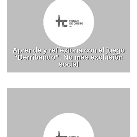
Aprende y reflexiona con el juego
“Derribando”: No más exclusión
social