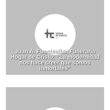
Juan A. Fuentealba, Funeraria
Hogar de Cristo: “La modernidad
nos hace creer que somos
inmortales”