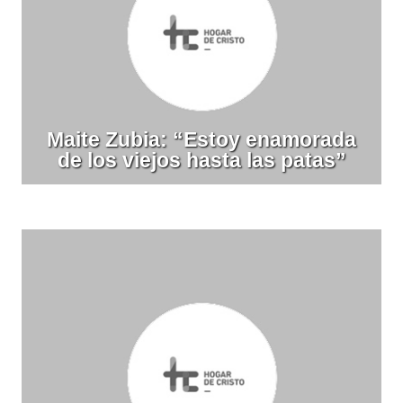
Maite Zubia: “Estoy enamorada
de los viejos hasta las patas”