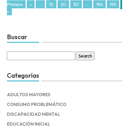
Primero
«
...
10
20
30
...
194
195
1
»
Buscar
Search
for:
Categorías
ADULTOS MAYORES
CONSUMO PROBLEMÁTICO
DISCAPACIDAD MENTAL
EDUCACIÓN INICIAL