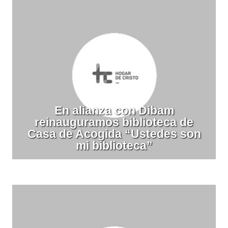
En alianza con Dibam
reinauguramos biblioteca de
Casa de Acogida “Ustedes son
mi biblioteca”