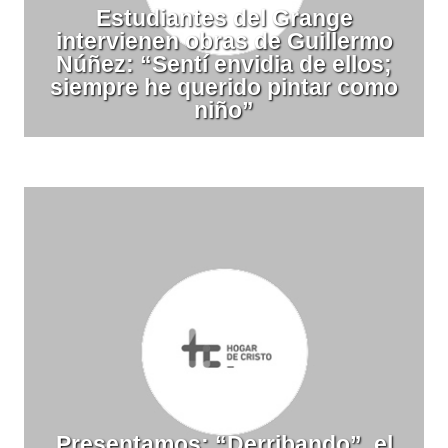
Estudiantes del Grange
intervienen obras de Guillermo
Núñez: “Sentí envidia de ellos;
siempre he querido pintar como
niño”
Presentamos: “Derribando”, el