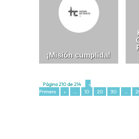
¡Misión cumplida!
Página 210 de 214
«
Primero
«
...
10
20
30
...
2