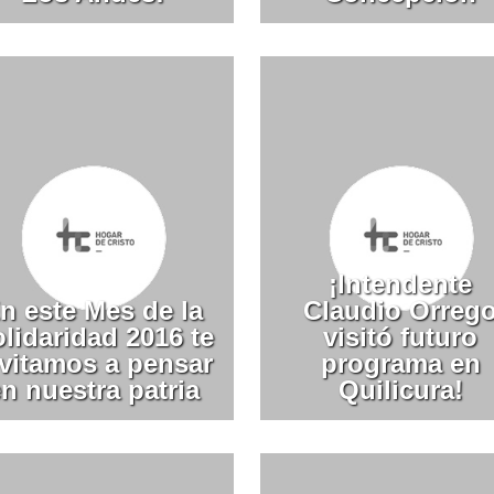
¡Intendente
n este Mes de la
Claudio Orreg
lidaridad 2016 te
visitó futuro
nvitamos a pensar
programa en
n nuestra patria
Quilicura!