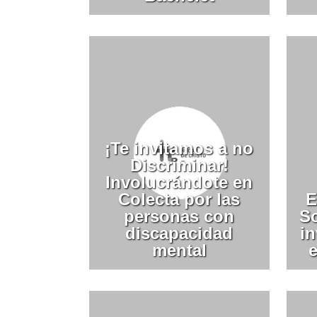
¡Te invitamos a no
Discriminar!
Involucrándote en
Colecta por las
E
personas con
So
discapacidad
i
mental
e