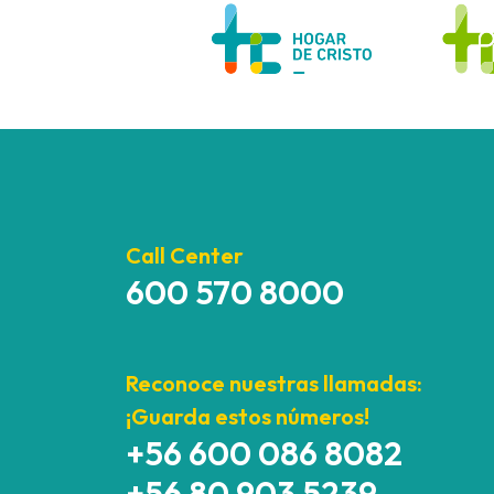
Call Center
600 570 8000
Reconoce nuestras llamadas:
¡Guarda estos números!
+56 600 086 8082
+56 80 903 5239