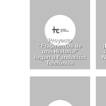
Proyecto
“Fragmentos de
¡
una Historia”
llegan a Fundación
N
Telefónica