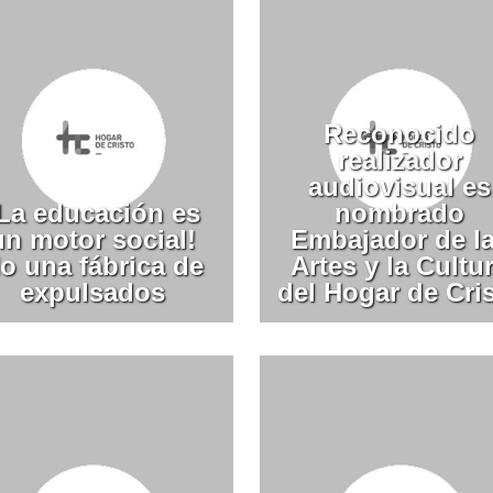
Reconocido
realizador
audiovisual es
La educación es
nombrado
un motor social!
Embajador de l
o una fábrica de
Artes y la Cultu
expulsados
del Hogar de Cri