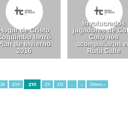
Involucrados
Hogar de Cristo
jugadores de Co
Coquimbo lanzó
Colo nos
Plan de Invierno
acompañaron e
2016
Ruta Calle
08
209
210
211
212
...
»
Último »