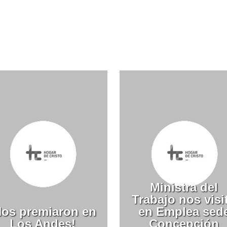
Ministra del
Trabajo nos visi
Nos premiaron en
en Emplea sed
Los Andes!
Concepción