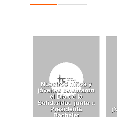
Nuestros niños y
jóvenes celebraron
el Día de la
Solidaridad junto a
Presidenta
¡
Bachelet