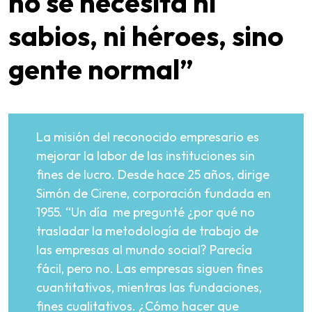
no se necesita ni
sabios, ni héroes, sino
gente normal”
La misión del reconocido empresario es
mejorar la labor de las instituciones sin
fines de lucro. Desde hace 25 años, dirige
Simón de Cirene, corporación fundada en
1955. “Un día me pregunté ¿por qué no
trasladar la metodología de trabajo de
las empresas al mundo social? Parecía
fácil, pero no. Las empresas siguen fines
cuantitativos, mientras las fundaciones,
fines cualitativos. ¿Cómo hacer que