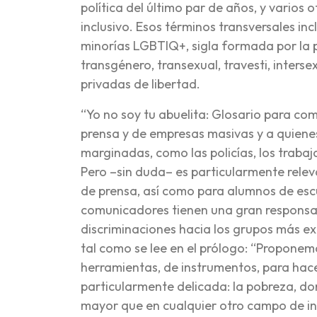
política del último par de años, y varios 
inclusivo. Esos términos transversales in
minorías LGBTIQ+, sigla formada por la pr
transgénero, transexual, travesti, inters
privadas de libertad.
“Yo no soy tu abuelita: Glosario para co
prensa y de empresas masivas y a quiene
marginadas, como las policías, los trabaja
Pero –sin duda– es particularmente rel
de prensa, así como para alumnos de escue
comunicadores tienen una gran responsab
discriminaciones hacia los grupos más exc
tal como se lee en el prólogo: “Proponem
herramientas, de instrumentos, para hac
particularmente delicada: la pobreza, do
mayor que en cualquier otro campo de in