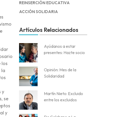
REINSERCIÓN EDUCATIVA
ACCIÓN SOLIDARIA
es
ivismo
Artículos Relacionados
de
Ayúdanos a estar
idar
presentes: Hazte socio
osario
 los
Opinión: Mes de la
 la
Solidaridad
tos
 y
Martín Nieto: Excluido
, se
entre los excluidos
eptos
al y