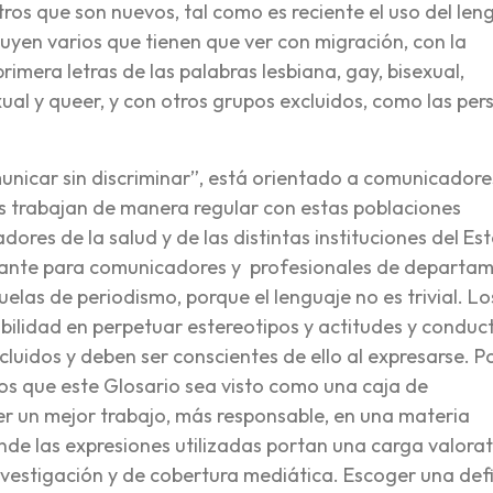
otros que son nuevos, tal como es reciente el uso del len
cluyen varios que tienen que ver con migración, con la
imera letras de las palabras lesbiana, gay, bisexual,
exual y queer, y con otros grupos excluidos, como las pe
municar sin discriminar”, está orientado a comunicadore
s trabajan de manera regular con estas poblaciones
dores de la salud y de las distintas instituciones del Es
evante para comunicadores y profesionales de departa
las de periodismo, porque el lenguaje no es trivial. Lo
ilidad en perpetuar estereotipos y actitudes y conduc
luidos y deben ser conscientes de ello al expresarse. Po
os que este Glosario sea visto como una caja de
er un mejor trabajo, más responsable, en una materia
nde las expresiones utilizadas portan una carga valorat
vestigación y de cobertura mediática. Escoger una defi