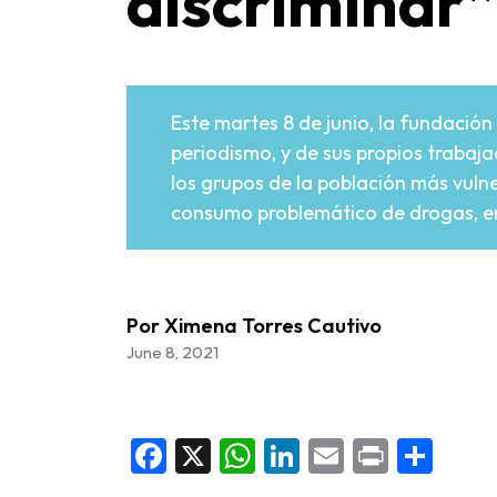
discriminar
Este martes 8 de junio, la fundació
periodismo, y de sus propios trabaja
los grupos de la población más vuln
consumo problemático de drogas, en s
Por Ximena Torres Cautivo
June 8, 2021
Facebook
X
WhatsApp
LinkedIn
Email
Print
Sha