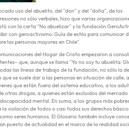
ocado uso del abuelito, del “don” y del “doña”, de los
resiones no sólo verbales, hizo que varias organizacion
tó con la carta “No abuelizar” y la fundación GeroAct
cribir con geroactivismo: Guía de estilo para comunicar 
bre las personas mayores en Chile”.
e Comunicaciones del Hogar de Cristo empezaron a consol
entes– que, aunque se llama “Yo no soy tu abuelita: Gl
das las líneas de trabajo de la fundación, no sólo la de
que se suele dar a las personas en situación de calle, a
jóvenes que están fuera del sistema educativo, a los adul
e otras drogas, a quienes están excluidos del mercado
 discapacidad mental. En suma, a los grupos más pobres
la violación de todos o casi todos sus derechos básicos
d como seres humanos. El Glosario también incluye conc
han puesto de actualidad en el marco de la realidad soci