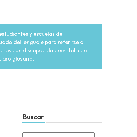
estudiantes y escuelas de
uado del lenguaje para referirse a
rsonas con discapacidad mental, con
laro glosario.
Buscar
Search