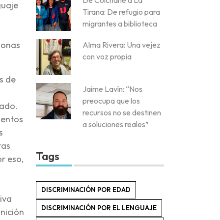
De Colchane a La
guaje
Tirana: De refugio para
migrantes a biblioteca
rsonas
Alma Rivera: Una vejez
con voz propia
s de
Jaime Lavín: “Nos
preocupa que los
tado.
recursos no se destinen
mentos
a soluciones reales”
s
tas
Tags
r eso,
DISCRIMINACIÓN POR EDAD
iva
DISCRIMINACIÓN POR EL LENGUAJE
nición