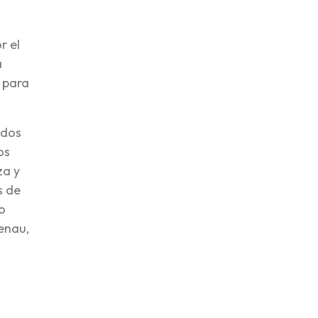
r el
a
 para
odos
os
za y
s de
o
enau,