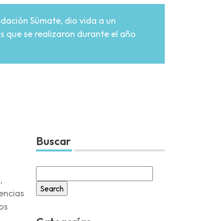
ndación Súmate, dio vida a un
os que se realizaron durante el año
Buscar
Search
,
for:
encias
los