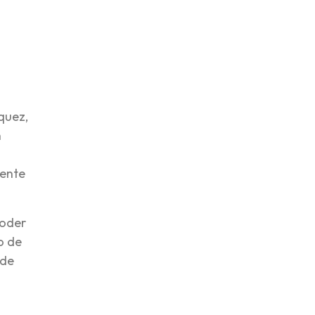
quez,
n
iente
poder
o de
sde