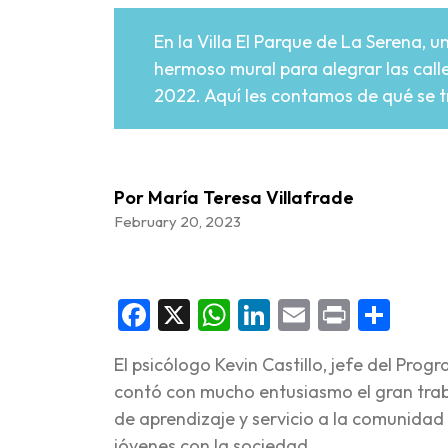
En la Villa El Parque de La Serena,
hermoso mural para alegrar las calle
2022. Aquí les contamos de qué se t
Por María Teresa Villafrade
February 20, 2023
Facebook
X
WhatsApp
LinkedIn
Email
Print
Sha
El psicólogo Kevin Castillo, jefe del Pr
contó con mucho entusiasmo el gran traba
de aprendizaje y servicio a la comunidad 
jóvenes con la sociedad.