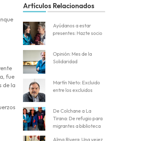
Artículos Relacionados
aunque
Ayúdanos a estar
presentes: Hazte socio
Opinión: Mes de la
Solidaridad
rente
a, fue
Martín Nieto: Excluido
s de la
entre los excluidos
uerzos
De Colchane a La
Tirana: De refugio para
migrantes a biblioteca
Alma Rivera: Una vejez