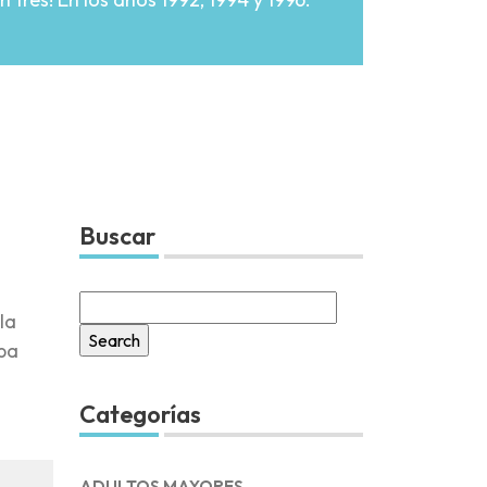
Buscar
Search
la
for:
apa
Categorías
ADULTOS MAYORES