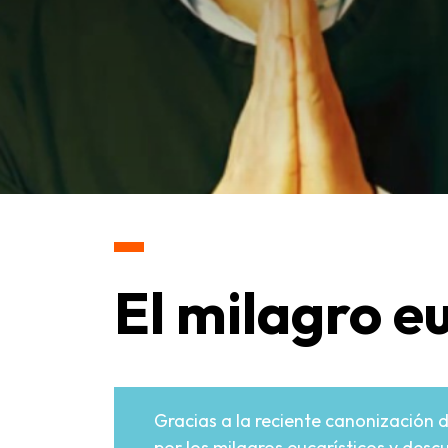
El milagro e
Gracias a la reciente canonización de
por los milagros eucarísticos y descu