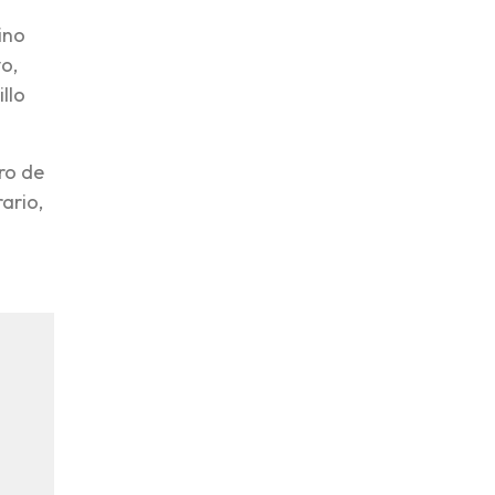
ino
o,
llo
tro de
ario,