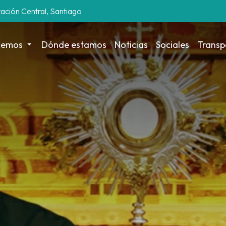
tación Central, Santiago
cemos
Dónde estamos
Noticias
Sociales
Transp