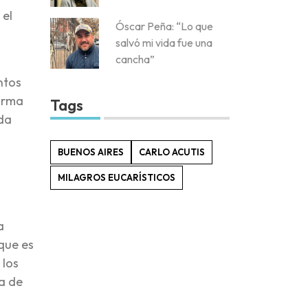
 el
Óscar Peña: “Lo que
salvó mi vida fue una
cancha”
ntos
forma
Tags
ida
BUENOS AIRES
CARLO ACUTIS
MILAGROS EUCARÍSTICOS
a
 que es
 los
a de