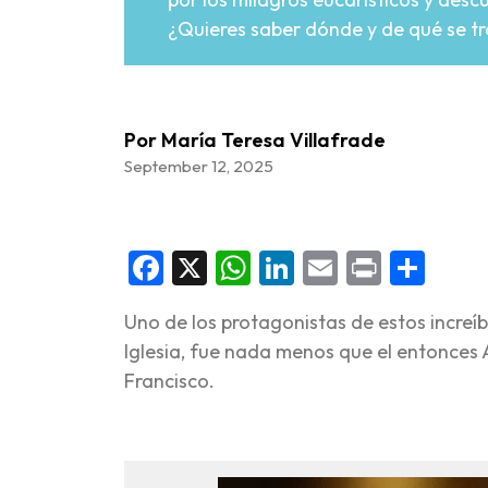
¿Quieres saber dónde y de qué se t
Por María Teresa Villafrade
September 12, 2025
Facebook
X
WhatsApp
LinkedIn
Email
Print
Sha
Uno de los protagonistas de estos increíb
Iglesia, fue nada menos que el entonces 
Francisco.