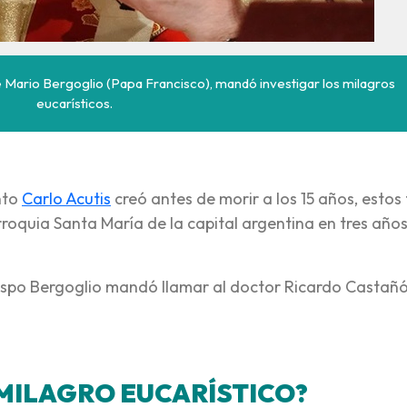
 Mario Bergoglio (Papa Francisco), mandó investigar los milagros
eucarísticos.
nto
Carlo Acutis
creó antes de morir a los 15 años, estos 
rroquia Santa María de la capital argentina en tres año
obispo Bergoglio mandó llamar al doctor Ricardo Castañ
 MILAGRO EUCARÍSTICO?