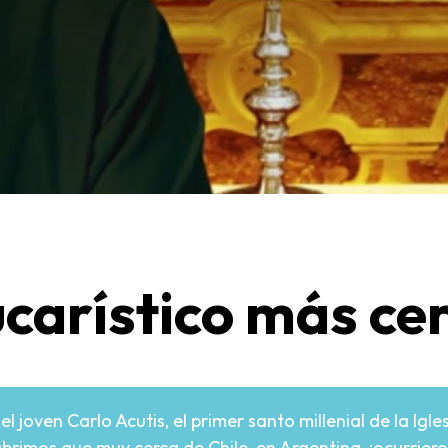
ucarístico más ce
l joven Carlo Acutis, el primer santo millenial de la Igl
brimos que muy cerca de Chile, en Argentina, ¡ocurrieron