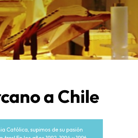
rcano a Chile
esia Católica, supimos de su pasión
 tres! En los años 1992, 1994 y 1996.