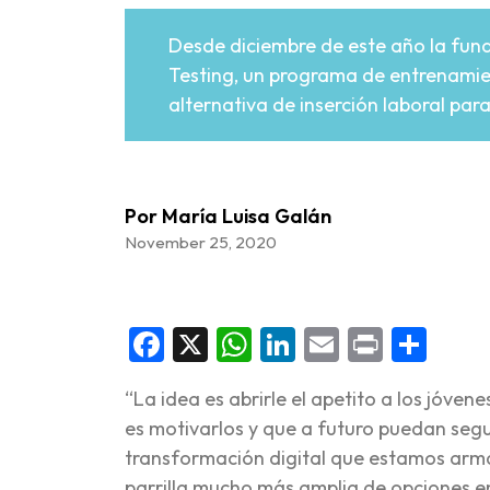
Desde diciembre de este año la fund
Testing, un programa de entrenamien
alternativa de inserción laboral para
Por María Luisa Galán
November 25, 2020
Facebook
X
WhatsApp
LinkedIn
Email
Print
Sha
“La idea es abrirle el apetito a los jóvene
es motivarlos y que a futuro puedan segu
transformación digital que estamos arma
parrilla mucho más amplia de opciones en