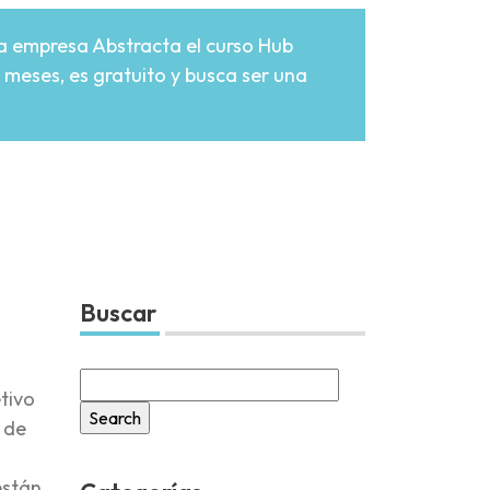
la empresa Abstracta el curso Hub
meses, es gratuito y busca ser una
Buscar
Search
etivo
for:
 de
están