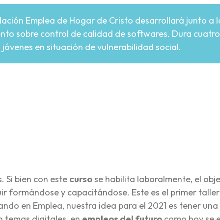
ación Emplea de Hogar de Cristo desarrollará junto a 
to sobre control de calidad de softwares. Dura cuatro 
 jóvenes en situación de vulnerabilidad social.
re
s. Si bien con este
curso
se habilita laboralmente, el obj
ir formándose y capacitándose. Este es el primer taller
ndo en Emplea, nuestra idea para el 2021 es tener una
 temas digitales, en
empleos del futuro
como hoy se 