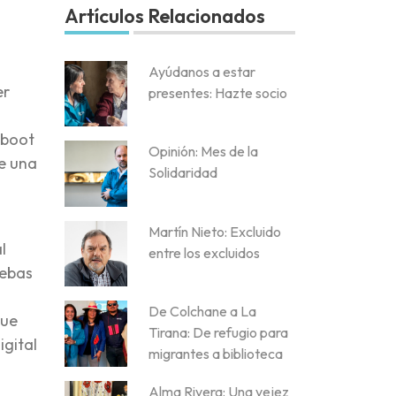
Artículos Relacionados
Ayúdanos a estar
er
presentes: Hazte socio
“boot
Opinión: Mes de la
ne una
Solidaridad
Martín Nieto: Excluido
l
entre los excluidos
uebas
De Colchane a La
que
Tirana: De refugio para
igital
migrantes a biblioteca
Alma Rivera: Una vejez