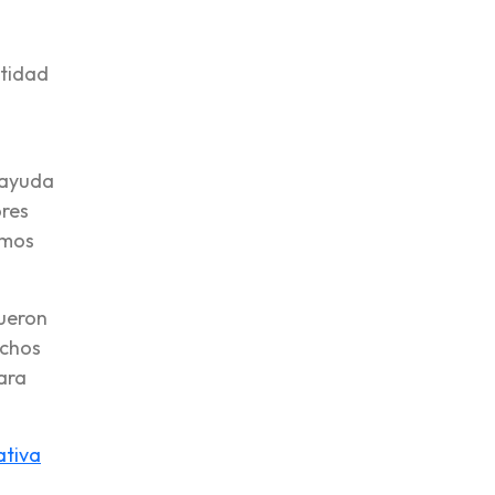
ntidad
 ayuda
ores
emos
fueron
uchos
ara
iativa
n