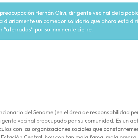
 preocupación Hernán Olivi, dirigente vecinal de la pob
a diariamente un comedor solidario que ahora está diri
 “aterradas” por su inminente cierre.
re
ncionario del Sename (en el área de responsabilidad pe
igente vecinal preocupado por su comunidad. Es un act
culos con las organizaciones sociales que constanteme
 Estación Central, hoy con tan mala fama, mala prensa 