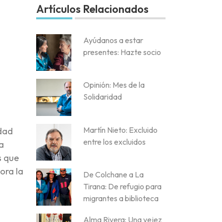
Artículos Relacionados
Ayúdanos a estar
presentes: Hazte socio
Opinión: Mes de la
Solidaridad
Martín Nieto: Excluido
idad
entre los excluidos
la
s que
ora la
De Colchane a La
Tirana: De refugio para
migrantes a biblioteca
Alma Rivera: Una vejez