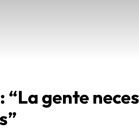
: “La gente nece
as”