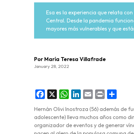
Esa es la experiencia que relata con
Central. Desde la pandemia funcion
mayores más vulnerables y que están
Por María Teresa Villafrade
January 28, 2022
Facebook
X
WhatsApp
LinkedIn
Email
Print
Sha
Hernán Olivi Inostroza (56) además de fu
adolescente) lleva muchos años como dir
organizador de eventos y de generar vín
nacen al alero de la populosa comuna de