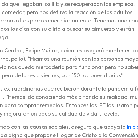
da que llegaban los IFE y se recuperaban los empleos.
 comedor, pero nos detuvo la reacción de los adultos
de nosotros para comer diariamente. Tenemos una ca
os los días con su ollita a buscar su almuerzo y están
ega.
n Central, Felipe Muñoz, quien les aseguró mantener la
arne, pollo). “Hicimos una reunión con las personas may
vía nos queda mercadería para funcionar pero no sab
ero de lunes a viernes, con 150 raciones diarias”.
das extraordinarias que recibieron durante la pandemia 
n”. “Hemos ido conociendo más a fondo su realidad, m
n para comprar remedios. Entonces los IFE los usaron p
y mejoraron un poco su calidad de vida”, revela.
do con las causas sociales, asegura que apoya la
Inic
ida digno que propone Hogar de Cristo a la Convenció