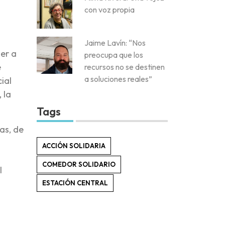
con voz propia
Jaime Lavín: “Nos
er a
preocupa que los
e
recursos no se destinen
a soluciones reales”
ial
 la
Tags
as, de
n
ACCIÓN SOLIDARIA
COMEDOR SOLIDARIO
l
ESTACIÓN CENTRAL