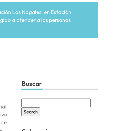
lación Los Nogales, en Estación
gido a atender a las personas
Buscar
Search
nal
for:
ivo
nte
y