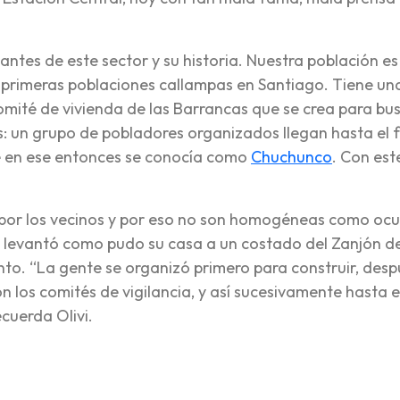
tantes de este sector y su historia. Nuestra población es
s primeras poblaciones callampas en Santiago. Tiene un
omité de vivienda de las Barrancas que se crea para bu
as: un grupo de pobladores organizados llegan hasta el
ue en ese entonces se conocía como
Chuchunco
. Con est
por los vecinos y por eso no son homogéneas como ocu
o levantó como pudo su casa a un costado del Zanjón de
nto. “La gente se organizó primero para construir, des
on los comités de vigilancia, y así sucesivamente hasta e
ecuerda Olivi.