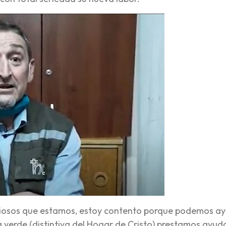
rviosos que estamos, estoy contento porque podemos ay
erde (distintiva del Hogar de Cristo) prestamos ayuda