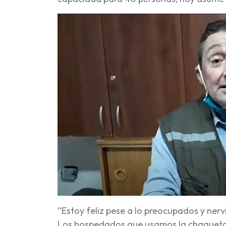
“Estoy feliz pese a lo preocupados y ne
Los hospedados que usamos la chaqueta v