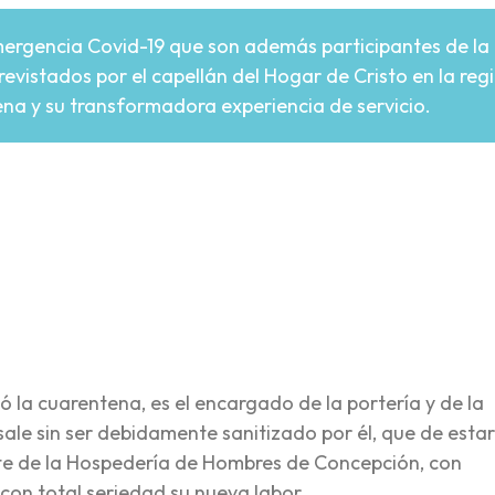
mergencia Covid-19 que son además participantes de l
evistados por el capellán del Hogar de Cristo en la regió
na y su transformadora experiencia de servicio.
re
 la cuarentena, es el encargado de la portería y de la
 sale sin ser debidamente sanitizado por él, que de esta
ante de la Hospedería de Hombres de Concepción, con
on total seriedad su nueva labor.