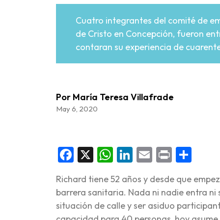
Cuatro integrantes del comité de e
de Cristo en Concepción, fueron entr
contaran su experiencia de cuarente
Por María Teresa Villafrade
May 6, 2020
Facebook
X
WhatsApp
LinkedIn
Email
Print
Sha
Richard tiene 52 años y desde que empezó
barrera sanitaria. Nada ni nadie entra ni
situación de calle y ser asiduo particip
capacidad para 40 personas, hoy asume c