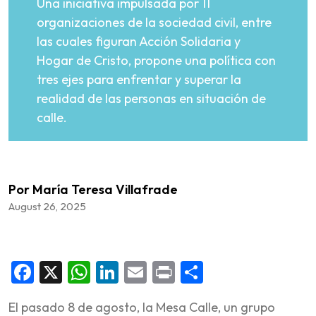
Una iniciativa impulsada por 11
organizaciones de la sociedad civil, entre
las cuales figuran Acción Solidaria y
Hogar de Cristo, propone una política con
tres ejes para enfrentar y superar la
realidad de las personas en situación de
calle.
Por María Teresa Villafrade
August 26, 2025
Facebook
X
WhatsApp
LinkedIn
Email
Print
Share
El pasado 8 de agosto, la Mesa Calle, un grupo