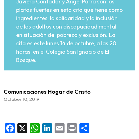
Javiera Contador y Ángel Parra son los
platos fuertes en esta cita que tiene como
ingredientes la solidaridad y la inclusión
de los adultos con discapacidad mental
en situación de pobreza y exclusión. La
cita es este lunes 14 de octubre, a las 20
horas, en el Colegio San Ignacio de El
Bosque.
Comunicaciones Hogar de Cristo
October 10, 2019
Facebook
X
WhatsApp
LinkedIn
Email
Print
Share