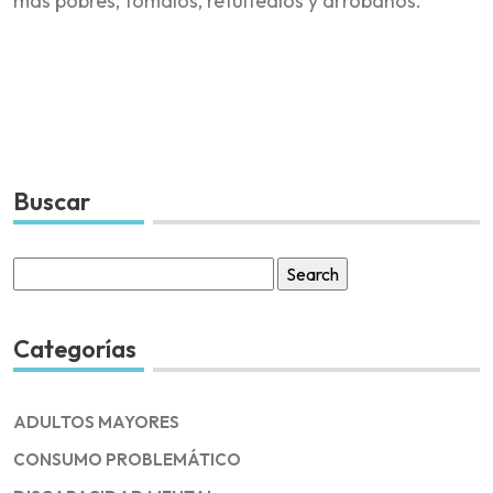
más pobres, tómalos, retuitéalos y arróbanos.
Buscar
Search
for:
Categorías
ADULTOS MAYORES
CONSUMO PROBLEMÁTICO