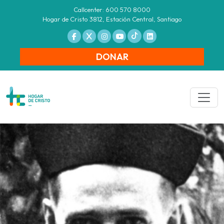
Callcenter: 600 570 8000
Hogar de Cristo 3812, Estación Central, Santiago
DONAR