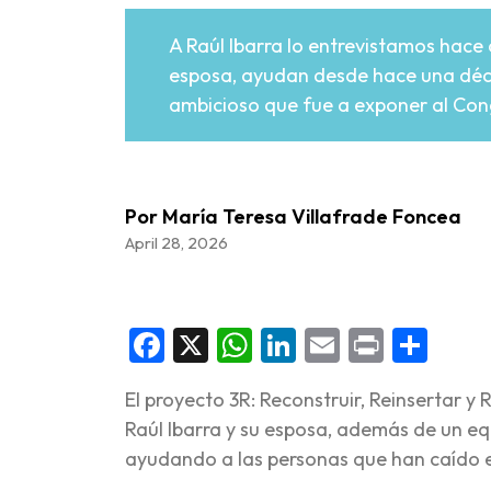
A Raúl Ibarra lo entrevistamos hace
esposa, ayudan desde hace una décad
ambicioso que fue a exponer al Cong
Por María Teresa Villafrade Foncea
April 28, 2026
Facebook
X
WhatsApp
LinkedIn
Email
Print
Sha
El proyecto 3R: Reconstruir, Reinsertar y
Raúl Ibarra y su esposa, además de un equ
ayudando a las personas que han caído e