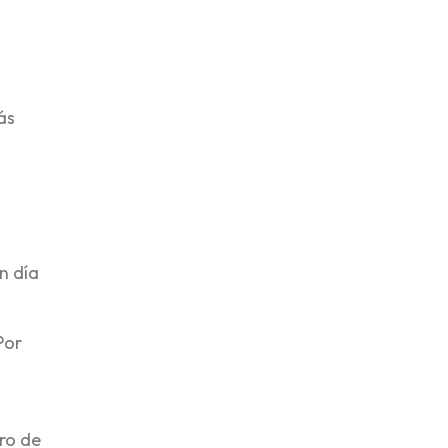
ás
n día
Por
tro de