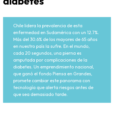
diabetes
Chile lidera la prevalencia de esta
enfermedad en Sudamérica con un 12.7%.
Más del 30.6% de los mayores de 65 años
en nuestro país la sufre. En el mundo,
cada 20 segundos, una pierna es
amputada por complicaciones de la
diabetes. Un emprendimiento nacional,
que ganó el fondo Piensa en Grandes,
promete cambiar este panorama con
tecnología que alerta riesgos antes de
que sea demasiado tarde.