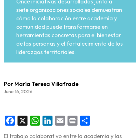
Once iniciativas desarrolladas junto a
siete organizaciones sociales demuestran
cómo la colaboración entre academia y
comunidad puede transformarse en
herramientas concretas para el bienestar
de las personas y el fortalecimiento de los
liderazgos territoriales.
Por María Teresa Villafrade
June 16, 2026
Facebook
X
WhatsApp
LinkedIn
Email
Print
Share
El trabajo colaborativo entre la academia y las