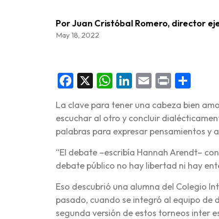
Por Juan Cristóbal Romero, director ej
May 18, 2022
Facebook
X
WhatsApp
LinkedIn
Email
Print
Sha
La clave para tener una cabeza bien amo
escuchar al otro y concluir dialécticamen
palabras para expresar pensamientos y a 
“El debate –escribía Hannah Arendt– cons
debate público no hay libertad ni hay ent
Eso descubrió una alumna del Colegio In
pasado, cuando se integró al equipo de 
segunda versión de estos torneos inter es