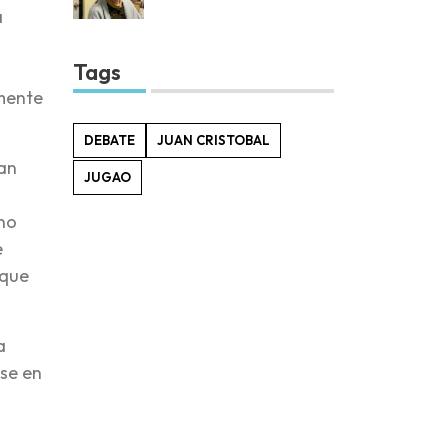
a
Tags
 mente
DEBATE
JUAN CRISTOBAL
tan
JUGAO
no
e
 que
a
ose en