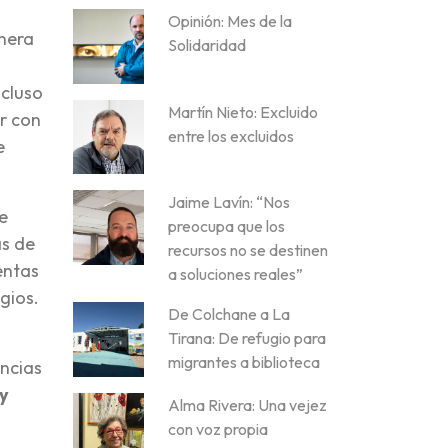
Opinión: Mes de la
anera
Solidaridad
ncluso
Martín Nieto: Excluido
r con
entre los excluidos
e
Jaime Lavín: “Nos
e
preocupa que los
as de
recursos no se destinen
entas
a soluciones reales”
gios.
De Colchane a La
Tirana: De refugio para
migrantes a biblioteca
uncias
y
Alma Rivera: Una vejez
con voz propia