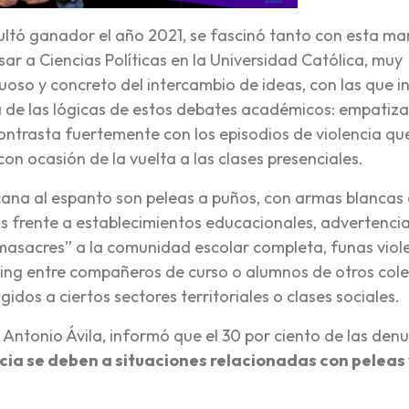
ultó ganador el año 2021, se fascinó tanto con esta m
sar a Ciencias Políticas en la Universidad Católica, muy
rtuoso y concreto del intercambio de ideas, con las que i
a de las lógicas de estos debates académicos: empatiza
 contrasta fuertemente con los episodios de violencia qu
on ocasión de la vuelta a las clases presenciales.
ana al espanto son peleas a puños, con armas blancas 
s frente a establecimientos educacionales, advertenci
 “masacres” a la comunidad escolar completa, funas viol
ying entre compañeros de curso o alumnos de otros cole
gidos a ciertos sectores territoriales o clases sociales.
o Antonio Ávila, informó que el 30 por ciento de las den
ia se deben a situaciones relacionadas con peleas 