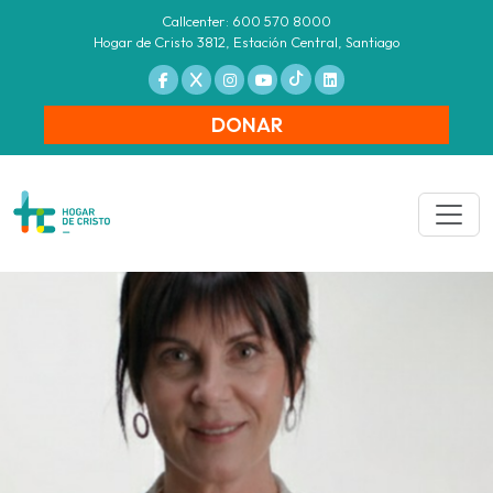
Callcenter: 600 570 8000
Hogar de Cristo 3812, Estación Central, Santiago
DONAR