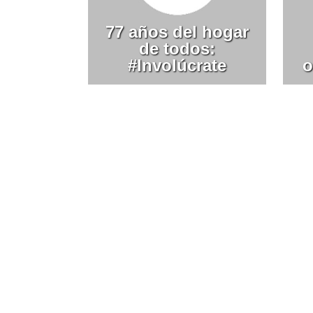
77 años del hogar
de todos:
#Involúcrate
o