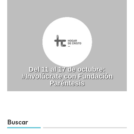
Del 11 al 17 de octubre:
#Involúcrate con Fundación
Paréntesis
Buscar