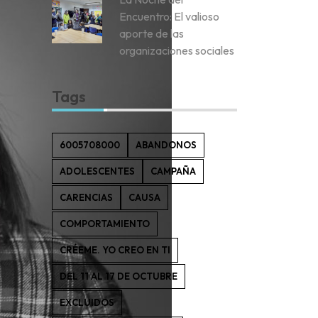
Encuentro: El valioso
aporte de las
organizaciones sociales
Tags
6005708000
ABANDONOS
ADOLESCENTES
CAMPAÑA
CARENCIAS
CAUSA
COMPORTAMIENTO
CRÉEME. YO CREO EN TI
DEL 11 AL 17 DE OCTUBRE
EXCLUIDOS