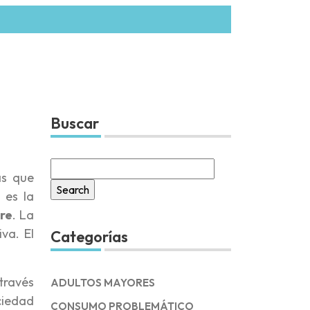
Buscar
Search
as que
for:
 es la
bre
. La
va. El
Categorías
 través
ADULTOS MAYORES
ociedad
CONSUMO PROBLEMÁTICO