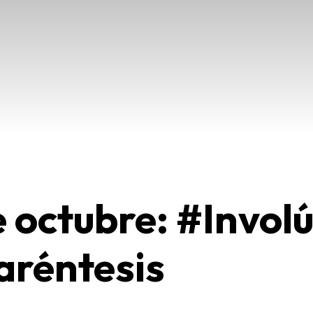
de octubre: #Invol
aréntesis