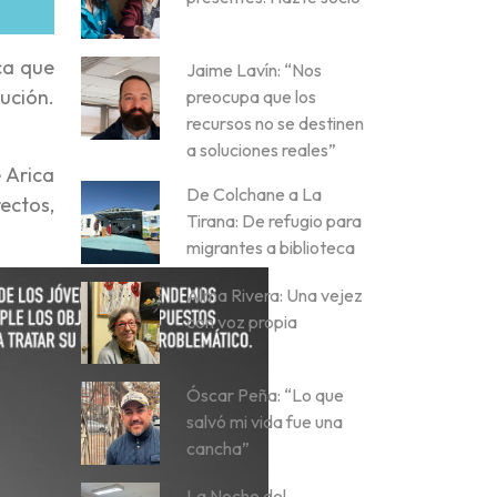
ca que
Jaime Lavín: “Nos
ución.
preocupa que los
recursos no se destinen
a soluciones reales”
 Arica
De Colchane a La
ectos,
Tirana: De refugio para
migrantes a biblioteca
Alma Rivera: Una vejez
con voz propia
Óscar Peña: “Lo que
salvó mi vida fue una
cancha”
La Noche del