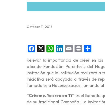
October 11, 2016
Facebook
X
WhatsApp
LinkedIn
Email
Print
Sha
Relevar la importancia de creer en las
atiende Fundación Paréntesis del Hoga
invitación que la institución realizará 
iniciativa será apoyada a través de rep
llamado es a Hacerse Socios llamando 
“Créeme. Yo creo en Ti”
es el llamado qu
de su tradicional Campaña. La invitación