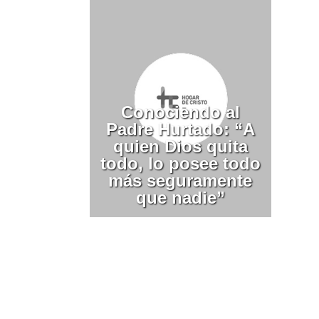
Conociendo al
Padre Hurtado: “A
quien Dios quita
todo, lo posee todo
más seguramente
que nadie”