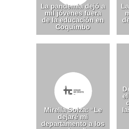
La pandemia dejó a
La
mil jóvenes fuera
m
de la educación en
d
Coquimbo
De
e
Mirella Soiza: “Le
l
dejaré mi
departamento a los