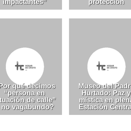
impactantes”
protección
Por qué decimos
Museo del Padr
“persona en
Hurtado: Paz y
ituación de calle”
mística en plen
 no vagabundo?
Estación Centra