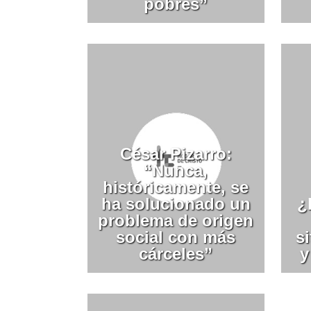
pobres”
César Pizarro:
“Nunca,
históricamente, se
ha solucionado un
¿
problema de origen
social con más
s
cárceles”
y