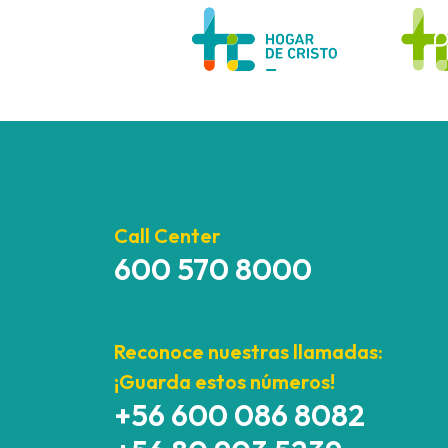
Call Center
600 570 8000
Reconoce nuestras llamadas:
¡Guarda estos números!
+56 600 086 8082