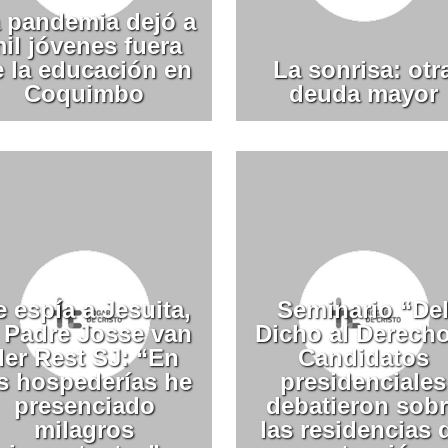
 pandemia dejó a
il jóvenes fuera
e la educación en
La sonrisa: otr
Coquimbo
deuda mayor
 espía a Jesuita,
Seminario “De
l Padre Josse van
Dicho al Derecho
der Rest SJ: “En
Candidatos
as hospederías he
presidenciales
presenciado
debatieron sob
milagros
las residencias 