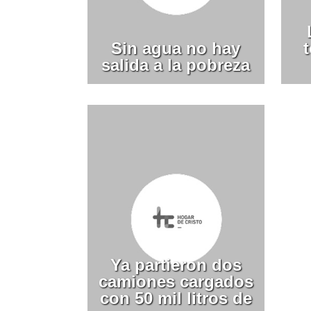
Sin agua no hay
salida a la pobreza
Ya partieron dos
camiones cargados
con 50 mil litros de