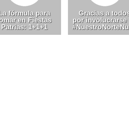
La fórmula para
Gracias a todo
tomar en Fiestas
por involucrarse
Patrias: 1+1+1
#NuestroNorteNu