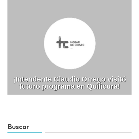
¡Intendente Claudio Orrego visitó
futuro programa en Quilicura!
Buscar