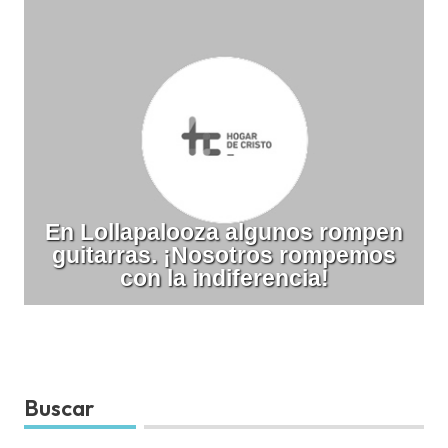
En Lollapalooza algunos rompen
guitarras. ¡Nosotros rompemos
con la indiferencia!
Buscar