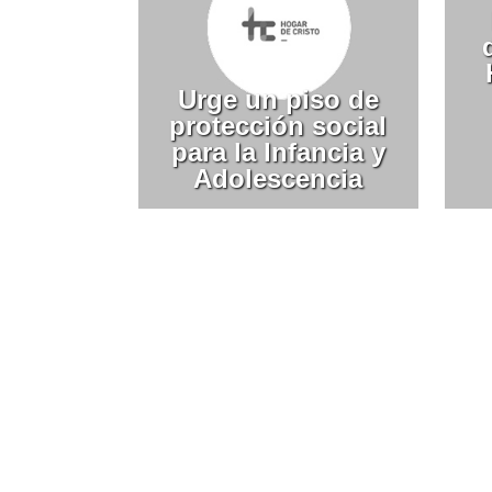
Urge un piso de
protección social
para la Infancia y
Adolescencia