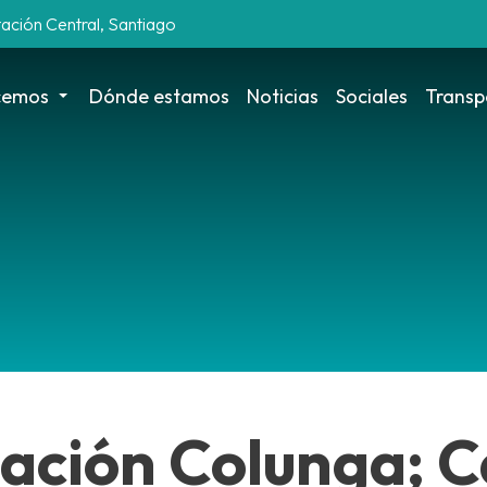
tación Central, Santiago
cemos
Dónde estamos
Noticias
Sociales
Transp
ación Colunga; C