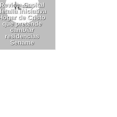
Revista Capital
detalla iniciativa
Hogar de Cristo
que pretende
cambiar
residencias
Sename