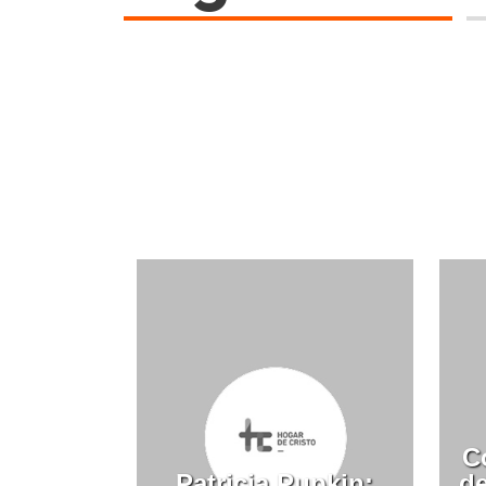
C
Patricia Pupkin:
de