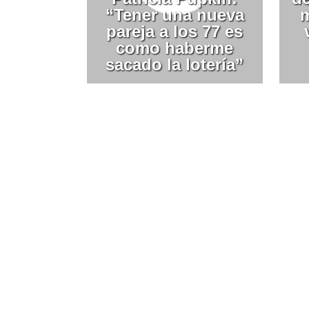
“Tener una nueva
m
pareja a los 77 es
como haberme
sacado la lotería”