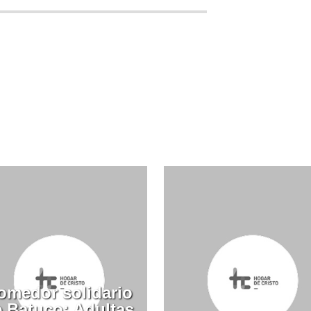
omedor solidario
 Batuco: Adultas