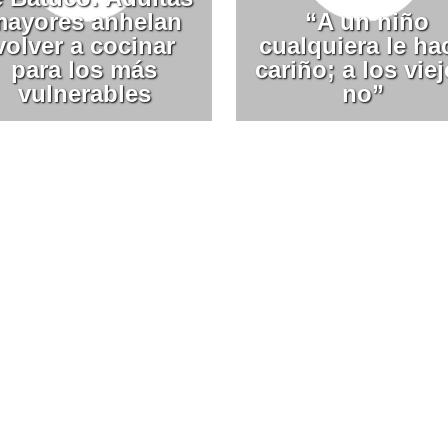
ayores anhelan
“A un niño
volver a cocinar
cualquiera le ha
para los más
cariño; a los vie
vulnerables
no”