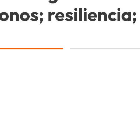
nos; resiliencia;
;