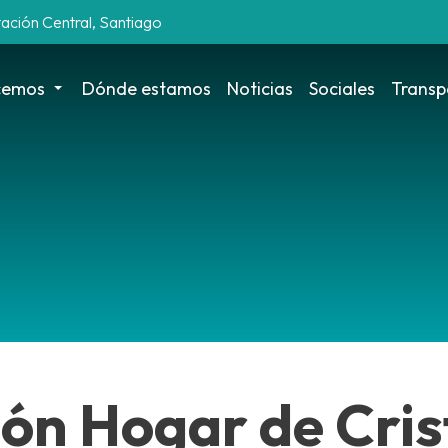
tación Central, Santiago
cemos
Dónde estamos
Noticias
Sociales
Transp
ón Hogar de Cris