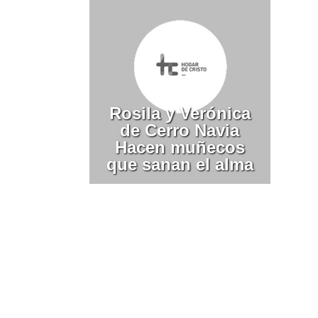
Rosila y Verónica
de Cerro Navia
Hacen muñecos
que sanan el alma