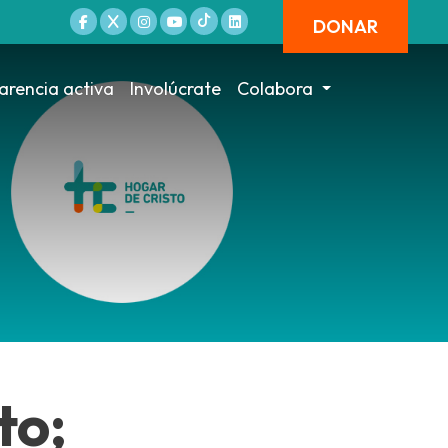
DONAR
arencia activa
Involúcrate
Colabora
to;