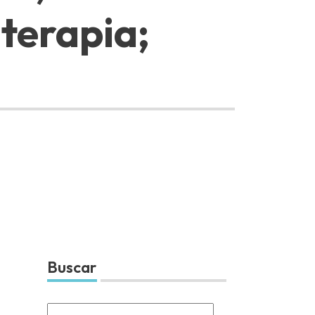
 terapia;
Buscar
Search