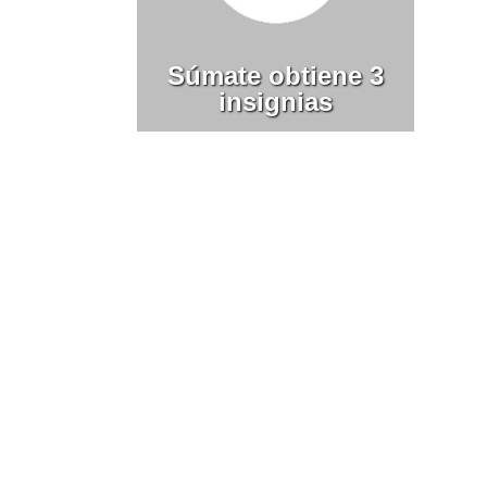
Súmate obtiene 3
insignias