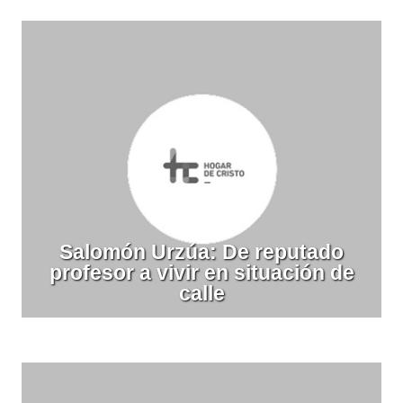
Salomón Urzúa: De reputado
profesor a vivir en situación de
calle