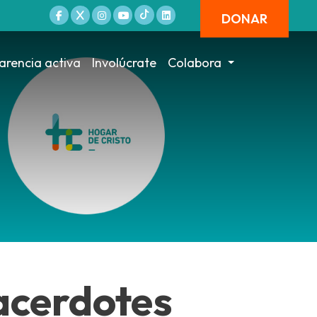
DONAR
arencia activa
Involúcrate
Colabora
sacerdotes