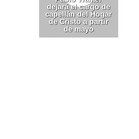
dejará el cargo de
capellán del Hogar
de Cristo a partir
de mayo