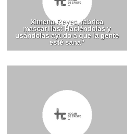
Ximena Reyes, fabrica
mascarillas: Haciéndolas y
usándolas ayudo a que la gente
esté sana”