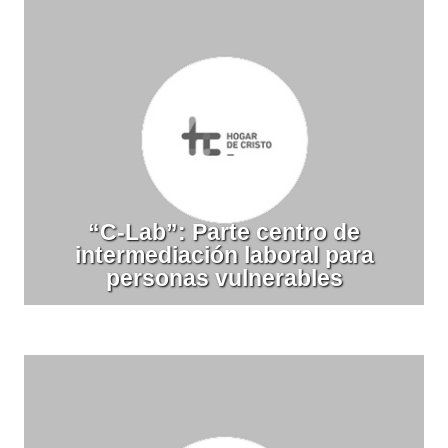
“C-Lab”: Parte centro de
intermediación laboral para
personas vulnerables