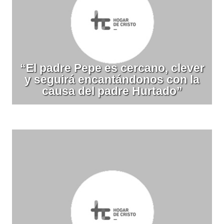
“El padre Pepe es cercano, clever
y seguirá encantándonos con la
causa del padre Hurtado”