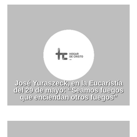
José Yuraszeck, en la Eucaristía
del 29 de mayo: “Seamos fuegos
que enciendan otros fuegos”