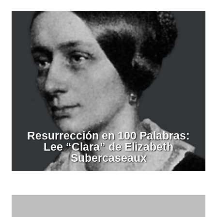
Resurrección en 100 Palabras:
Lee “Clara” de Elizabeth
Subercaseaux