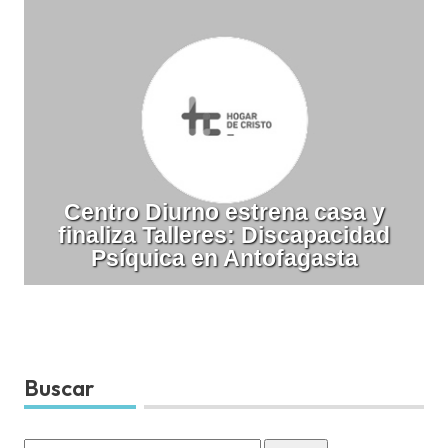
Centro Diurno estrena casa y
finaliza Talleres: Discapacidad
Psíquica en Antofagasta
Buscar