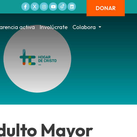
DONAR
arencia activa
Involúcrate
Colabora
dulto Mayor