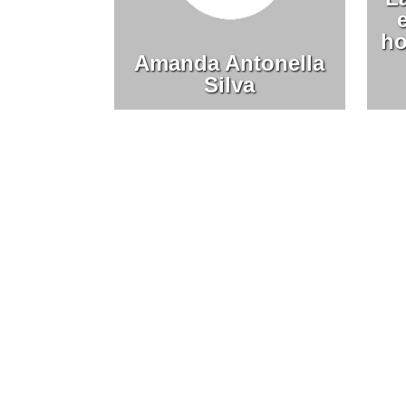
ho
Amanda Antonella
Silva