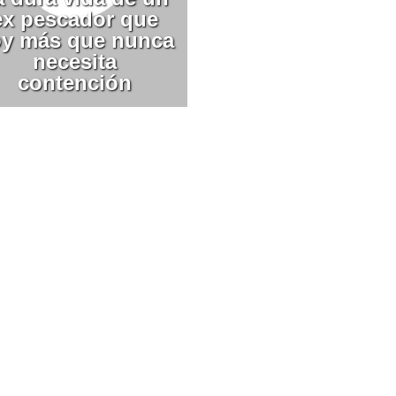
ex pescador que
y más que nunca
necesita
contención