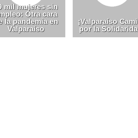
0 mil mujeres sin
mpleo: Otra cara
e la pandemia en
¡Valparaíso Cam
Valparaíso
por la Solidarida