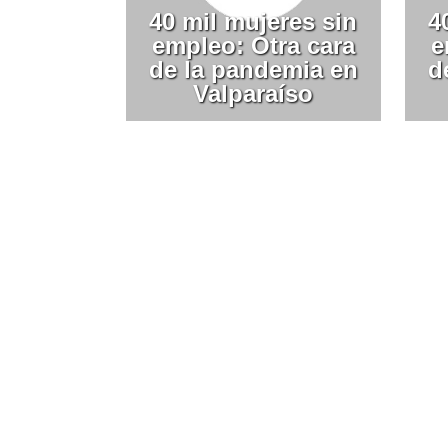
40 mil mujeres sin
4
empleo: Otra cara
e
de la pandemia en
d
Valparaíso