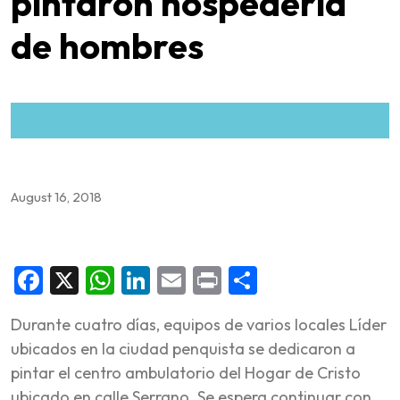
pintaron hospedería
de hombres
August 16, 2018
Facebook
X
WhatsApp
LinkedIn
Email
Print
Share
Durante cuatro días, equipos de varios locales Líder
ubicados en la ciudad penquista se dedicaron a
pintar el centro ambulatorio del Hogar de Cristo
ubicado en calle Serrano. Se espera continuar con