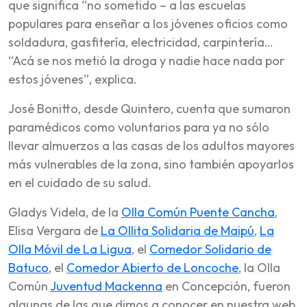
que significa “no sometido – a las escuelas
populares para enseñar a los jóvenes oficios como
soldadura, gasfitería, electricidad, carpintería…
“Acá se nos metió la droga y nadie hace nada por
estos jóvenes”, explica.
José Bonitto, desde Quintero, cuenta que sumaron
paramédicos como voluntarios para ya no sólo
llevar almuerzos a las casas de los adultos mayores
más vulnerables de la zona, sino también apoyarlos
en el cuidado de su salud.
Gladys Videla, de la
Olla Común Puente Cancha
,
Elisa Vergara de
La Ollita Solidaria de Maipú
,
La
Olla Móvil de La Ligua
, el
Comedor Solidario de
Batuco
, el
Comedor Abierto de Loncoche
, la Olla
Común
Juventud Mackenna
en Concepción, fueron
algunas de las que dimos a conocer en nuestra web.