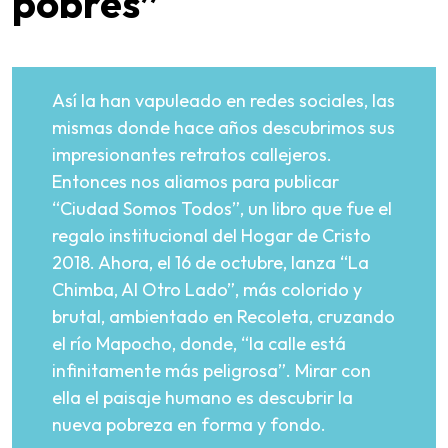
pobres”
Así la han vapuleado en redes sociales, las
mismas donde hace años descubrimos sus
impresionantes retratos callejeros.
Entonces nos aliamos para publicar
“Ciudad Somos Todos”, un libro que fue el
regalo institucional del Hogar de Cristo
2018. Ahora, el 16 de octubre, lanza “La
Chimba, Al Otro Lado”, más colorido y
brutal, ambientado en Recoleta, cruzando
el río Mapocho, donde, “la calle está
infinitamente más peligrosa”. Mirar con
ella el paisaje humano es descubrir la
nueva pobreza en forma y fondo.