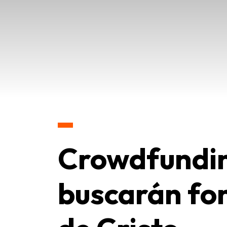
Crowdfundin
buscarán fo