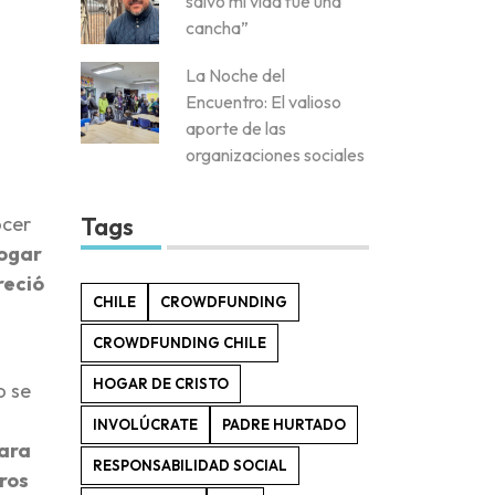
salvó mi vida fue una
cancha”
La Noche del
Encuentro: El valioso
aporte de las
organizaciones sociales
Tags
ocer
Hogar
reció
CHILE
CROWDFUNDING
CROWDFUNDING CHILE
HOGAR DE CRISTO
o se
INVOLÚCRATE
PADRE HURTADO
para
RESPONSABILIDAD SOCIAL
tros