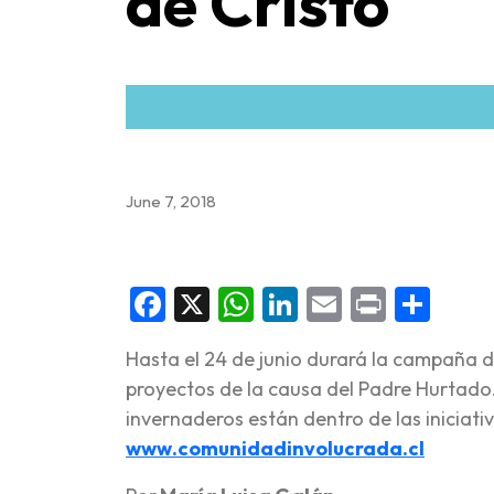
de Cristo
June 7, 2018
Facebook
X
WhatsApp
LinkedIn
Email
Print
Sha
Hasta el 24 de junio durará la campaña d
proyectos de la causa del Padre Hurtado.
invernaderos están dentro de las iniciat
www.comunidadinvolucrada.cl