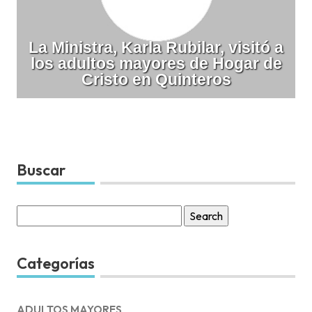
La Ministra, Karla Rubilar, visitó a
los adultos mayores de Hogar de
Cristo en Quinteros
Buscar
Search
for:
Categorías
ADULTOS MAYORES