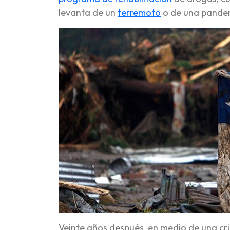
levanta de un
terremoto
o de una pande
Veinte años después, en medio de una cri