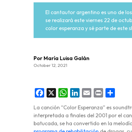
El cantautor argentino es uno de los
se realizará este viernes 22 de octu
color esperanza y sé parte de este 
Por María Luisa Galán
October 12, 2021
Facebook
X
WhatsApp
LinkedIn
Email
Print
Sha
La canción “Color Esperanza” es soundtr
interpretada a finales del 2001 por el c
batucada, se ha convertido en la melodía
programa de rehabilitación
de drogas, cu