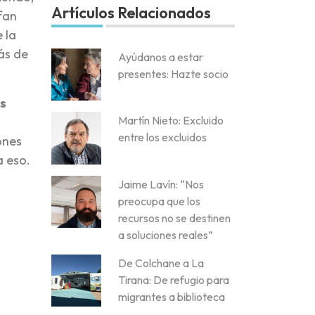
Artículos Relacionados
fan
 la
más de
Ayúdanos a estar
presentes: Hazte socio
os
Martín Nieto: Excluido
entre los excluidos
ones
a eso.
Jaime Lavín: “Nos
preocupa que los
recursos no se destinen
a soluciones reales”
De Colchane a La
Tirana: De refugio para
migrantes a biblioteca