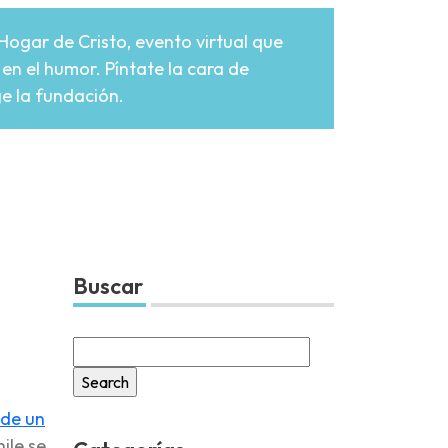
Hogar de Cristo, evento virtual que
en el humor. Píntate la cara de
ge la fundación.
Buscar
Search
for:
 de un
ile se