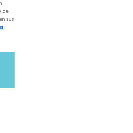
n
o de
en sus
as