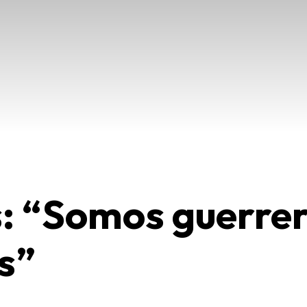
: “Somos guerrer
s”