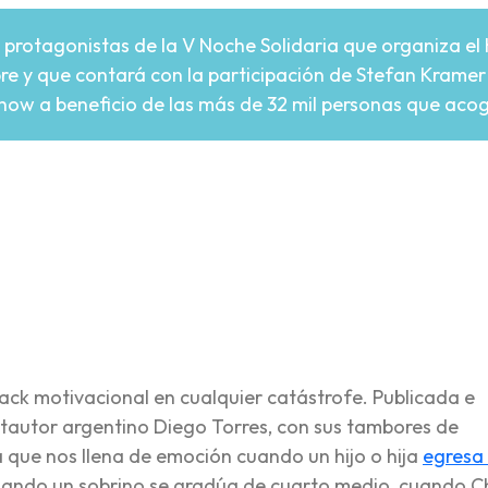
 protagonistas de la V Noche Solidaria que organiza el 
bre y que contará con la participación de Stefan Kramer 
show a beneficio de las más de 32 mil personas que aco
re
ack motivacional en cualquier catástrofe. Publicada e
antautor argentino Diego Torres, con sus tambores de
 que nos llena de emoción cuando un hijo o hija
egresa
ando un sobrino se gradúa de cuarto medio, cuando Ch