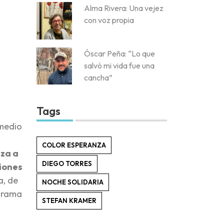
Alma Rivera: Una vejez
con voz propia
Óscar Peña: “Lo que
salvó mi vida fue una
cancha”
Tags
 medio
COLOR ESPERANZA
eza a
DIEGO TORRES
ciones
a, de
NOCHE SOLIDARIA
ograma
STEFAN KRAMER