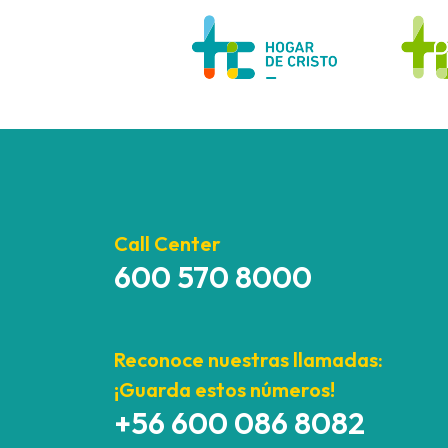
Call Center
600 570 8000
Reconoce nuestras llamadas:
¡Guarda estos números!
+56 600 086 8082