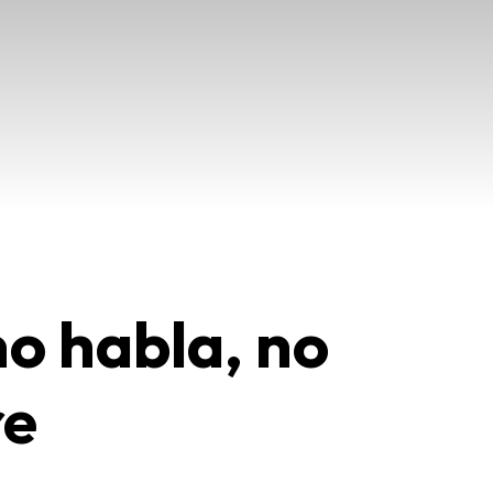
no habla, no
re