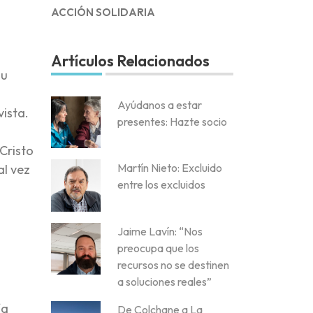
ACCIÓN SOLIDARIA
Artículos Relacionados
su
Ayúdanos a estar
vista.
presentes: Hazte socio
Cristo
Martín Nieto: Excluido
al vez
entre los excluidos
Jaime Lavín: “Nos
preocupa que los
recursos no se destinen
a soluciones reales”
ía
De Colchane a La