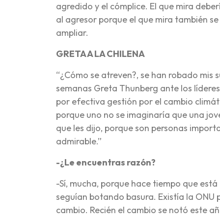
agredido y el cómplice. El que mira debe
al agresor porque el que mira también se
ampliar.
GRETA A LA CHILENA
“¿Cómo se atreven?, se han robado mis su
semanas Greta Thunberg ante los líderes 
por efectiva gestión por el cambio climá
porque uno no se imaginaría que una jov
que les dijo, porque son personas import
admirable.”
-¿Le encuentras razón?
-Sí, mucha, porque hace tiempo que está 
seguían botando basura. Existía la ONU p
cambio. Recién el cambio se notó este añ