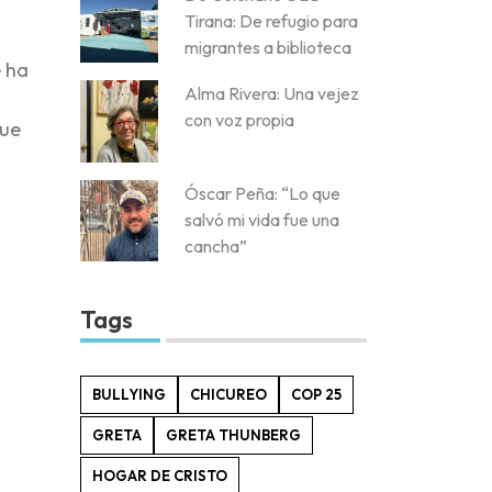
Tirana: De refugio para
migrantes a biblioteca
e ha
Alma Rivera: Una vejez
a
con voz propia
que
Óscar Peña: “Lo que
salvó mi vida fue una
cancha”
Tags
BULLYING
CHICUREO
COP 25
GRETA
GRETA THUNBERG
HOGAR DE CRISTO