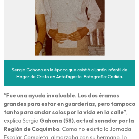
Sergio Gahona en la época que asistió al jardín infantil de
Hogar de Cristo en Antofagasta. Fotografía: Cedida.
“
Fue una ayuda invaluable. Los dos éramos
grandes para estar en guarderías, pero tampoco
tanto para andar solos por la vida en la calle
”,
explica Sergio
Gahona
(58), actual senador por la
Región de Coquimbo
. Como no existía la Jornada
Escolar Completa, almorzaba con su hermano, lo