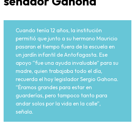
senador Gahona
Cuando tenía 12 años, la institución
permitió que junto a su hermano Mauricio
pasaran el tiempo fuera de la escuela en
un jardín infantil de Antofagasta. Ese
apoyo “fue una ayuda invaluable” para su
madre, quien trabajaba todo el día,
recuerda el hoy legislador Sergio Gahona.
“Éramos grandes para estar en
guarderías, pero tampoco tanto para
andar solos por la vida en la calle”,
señala.