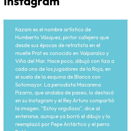
Instagram
Kazam es el nombre artístico de
Humberto Vásquez, pintor callejero que
desde sus épocas de retratista en el
muelle Prat es conocido en Valparaíso y
Viña del Mar. Hace poco, dibujó con tiza a
cada uno de los jugadores de la Roja, en
el suelo de la esquina de Blanco con
Sotomayor. La periodista Macarena
Pizarro, que andaba de paseo, lo destacó
en su Instagram y el Rey Arturo compartió
la imagen. “Estoy orgulloso”, dice al
enterarse, aunque ya borró el dibujo y lo
reemplazó por Pepe Antártico y el perro