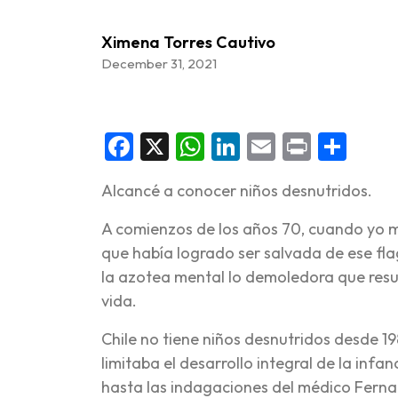
Ximena Torres Cautivo
December 31, 2021
Facebook
X
WhatsApp
LinkedIn
Email
Print
Sha
Alcancé a conocer niños desnutridos.
A comienzos de los años 70, cuando yo 
que había logrado ser salvada de ese fl
la azotea mental lo demoledora que resul
vida.
Chile no tiene niños desnutridos desde 
limitaba el desarrollo integral de la infan
hasta las indagaciones del médico Ferna