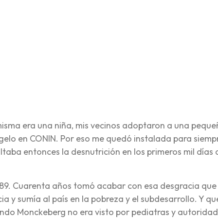
re
misma era una niña, mis vecinos adoptaron a una peque
agelo en CONIN. Por eso me quedó instalada para siemp
taba entonces la desnutrición en los primeros mil días 
1989. Cuarenta años tomó acabar con esa desgracia que
cia y sumía al país en la pobreza y el subdesarrollo. Y qu
ndo Monckeberg no era visto por pediatras y autorida