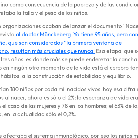
ino como consecuencia de la pobreza y de las condicio
itaba la talla y el peso de los niños.
o organizaciones acaban de lanzar el documento “Nace
revisto
al doctor Mönckeberg. Ya tiene 95 años, pero co
niño, que son considerados “la primera ventana de
no, resultan más cruciales que nunca.
Esa etapa, que s
os tres años, es donde más se puede enderezar la cancha
en ningún otro momento de la vida está el cerebro ta
hábitos, a la construcción de estabilidad y equilibrio.
ían 180 niños por cada mil nacidos vivos, hoy esa cifra 
s al nacer, ahora es sólo el 2%; la esperanza de vida er
 el caso de las mujeres y 78 en los hombres; el 63% de l
; en la actualidad sólo el 0,2%.
tes afectaba el sistema inmunológico, por eso los niños 