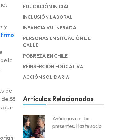
nes
EDUCACIÓN INICIAL
INCLUSIÓN LABORAL
r y
INFANCIA VULNERADA
nfirmo
PERSONAS EN SITUACIÓN DE
CALLE
e
POBREZA EN CHILE
 de la
REINSERCIÓN EDUCATIVA
n
ACCIÓN SOLIDARIA
es de
Artículos Relacionados
a de 38
os que
Ayúdanos a estar
presentes: Hazte socio
morían