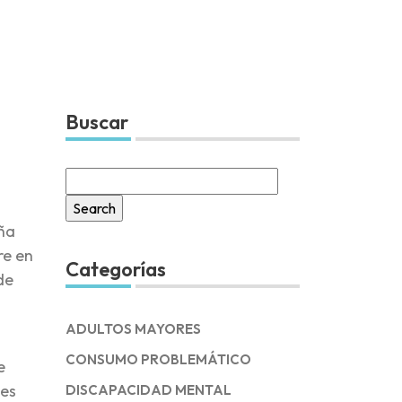
Buscar
Search
for:
ña
re en
Categorías
de
ADULTOS MAYORES
CONSUMO PROBLEMÁTICO
e
des
DISCAPACIDAD MENTAL