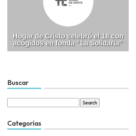
Hogar de Cristo celebró el 18 con
acogidos en fonda “La Solidaria”
Buscar
Search
for:
Categorías