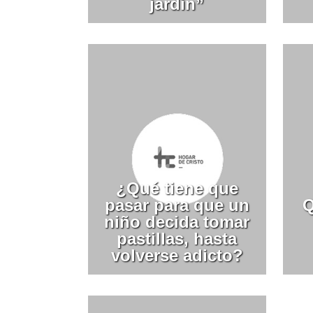
jardín”
¿Qué tiene que
pasar para que un
Q
niño decida tomar
pastillas, hasta
volverse adicto?