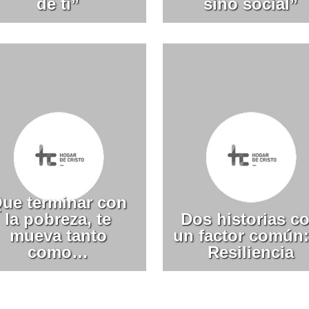
de ti”
sino social”
ue terminar con
la pobreza, te
Dos historias c
mueva tanto
un factor común:
como…
Resiliencia