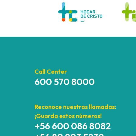
Call Center
600 570 8000
Reconoce nuestras llamadas:
¡Guarda estos números!
+56 600 086 8082