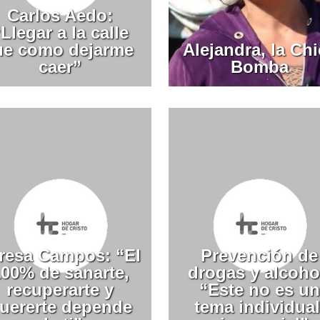
Carlos Aedo:
Llegar a la calle
ue como dejarme
Alejandra, la Ch
caer”
Bomba
resa Campos: “El
Prevención de
100% de sanarte,
drogas y alcoho
recuperarte y
“Este no es un
uererte depende
tema individual