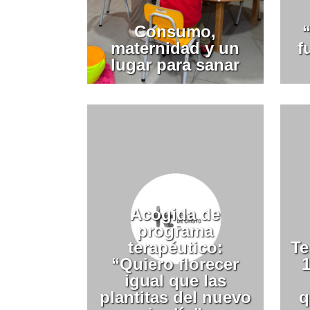
Consumo,
“
maternidad y un
f
lugar para sanar
Acogida de
programa
terapéutico:
Te
“Quiero florecer
igual que las
plantitas del nuevo
q