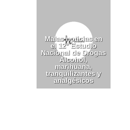
Malas noticias en
el 12° Estudio
Nacional de Drogas
Alcohol,
marihuana,
tranquilizantes y
analgésicos