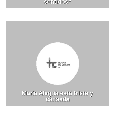
sentidos”
María Alegría está triste y
cansada